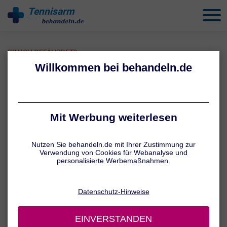
Tennisarm
behandeln
BIN ICH GEFÄHRDET?
Tennisarm: Testen Sie Ihr
Risiko