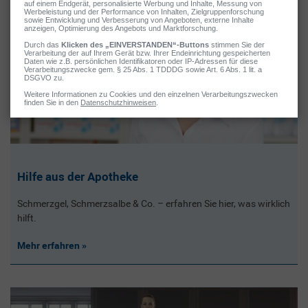
Hilfe aus der Apotheke
Schmerzgel, Schmerzsalbe & Co. – erfahren Sie hier, was wirklich
hilft.
Mehr erfahren